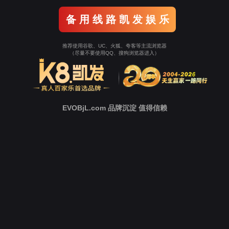
备 用 线 路 凯 发 娱 乐
推荐使用谷歌、UC、火狐、夸客等主流浏览器
（尽量不要使用QQ、搜狗浏览器进入）
EVOBjL.com 品牌沉淀 值得信赖